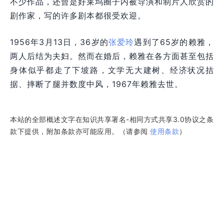
不少作品，还曾是好莱坞圈子内被导演和制片人欣赏的
剧作家，写的许多剧本都很受欢迎。
1956年3月13日，36岁的
张爱玲
遇到了65岁的赖雅，
两人后结为夫妇。然而在婚后，赖雅在各方面甚至包括
身体似乎都走了下坡路，文学无大建树、经济状况拮
据、摔断了腿并数度中风，1967年赖雅去世。
本站的全部概述文字在知识共享署名-相同方式共享3.0协议之条
款下提供，附加条款亦可能应用。（请参阅
使用条款
）