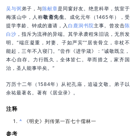
吴与弼
弟子，与
陈献章
是同窗好友。绝意科举，筑室于
梅溪山中，人称
敬斋先生
。成化元年（1465年），受
提学李龄、钟成的邀请，入
白鹿洞书院
主事。曾攻击
陈
白沙
，指斥为流禅的异端。其学承袭程朱旧说，无所发
明。“端庄凝重，对妻、子如严宾”“居丧骨立，非杖不
能起，三年不入寝门。”尝作《进学箴》：“诚敬既立，
本心自存。力行既久，全体皆仁。举而措之，家齐国
治，圣人能事毕矣。”
万历十二年（1584年）从祀孔庙，追谥文敬。弟子以
余祐最著名。著有《居业录》。
注释
^
《明史》列传第一百七十儒林一
参考