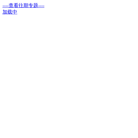
----查看往期专题----
加载中